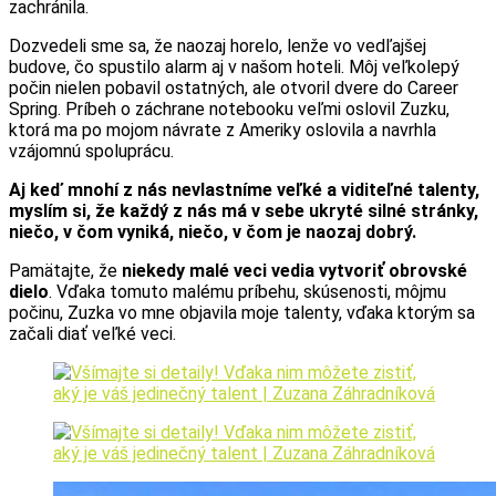
zachránila.
Dozvedeli sme sa, že naozaj horelo, lenže vo vedľajšej
budove, čo spustilo alarm aj v našom hoteli. Môj veľkolepý
počin nielen pobavil ostatných, ale otvoril dvere do Career
Spring. Príbeh o záchrane notebooku veľmi oslovil Zuzku,
ktorá ma po mojom návrate z Ameriky oslovila a navrhla
vzájomnú spoluprácu.
Aj keď mnohí z nás nevlastníme veľké a viditeľné talenty,
myslím si, že každý z nás má v sebe ukryté silné stránky,
niečo, v čom vyniká, niečo, v čom je naozaj dobrý.
Pamätajte, že
niekedy malé veci vedia vytvoriť obrovské
dielo
. Vďaka tomuto malému príbehu, skúsenosti, môjmu
počinu, Zuzka vo mne objavila moje talenty, vďaka ktorým sa
začali diať veľké veci.