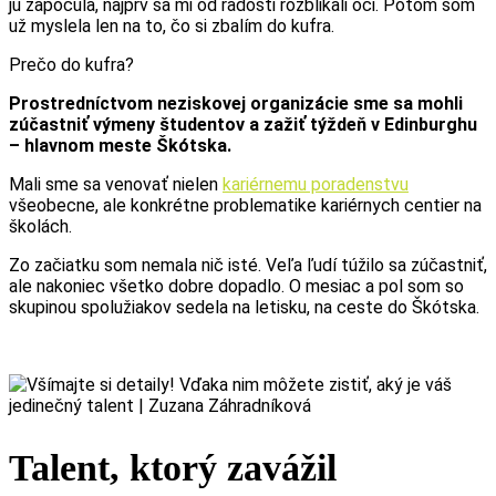
ju započula, najprv sa mi od radosti rozblikali oči. Potom som
už myslela len na to, čo si zbalím do kufra.
Prečo do kufra?
Prostredníctvom neziskovej organizácie sme sa mohli
zúčastniť výmeny študentov a zažiť týždeň v Edinburghu
– hlavnom meste Škótska.
Mali sme sa venovať nielen
kariérnemu poradenstvu
všeobecne, ale konkrétne problematike kariérnych centier na
školách.
Zo začiatku som nemala nič isté. Veľa ľudí túžilo sa zúčastniť,
ale nakoniec všetko dobre dopadlo. O mesiac a pol som so
skupinou spolužiakov sedela na letisku, na ceste do Škótska.
Talent, ktorý zavážil