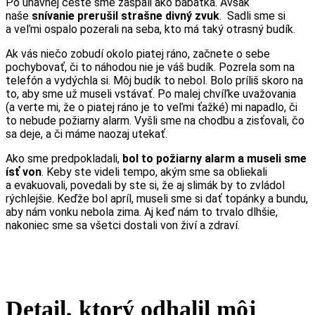
Po únavnej ceste sme zaspali ako bábätká. Avšak
naše
snívanie prerušil strašne divný zvuk
. Sadli sme si
a veľmi ospalo pozerali na seba, kto má taký otrasný budík.
Ak vás niečo zobudí okolo piatej ráno, začnete o sebe
pochybovať, či to náhodou nie je váš budík. Pozrela som na
telefón a vydýchla si. Môj budík to nebol. Bolo príliš skoro na
to, aby sme už museli vstávať. Po malej chvíľke uvažovania
(a verte mi, že o piatej ráno je to veľmi ťažké) mi napadlo, či
to nebude požiarny alarm. Vyšli sme na chodbu a zisťovali, čo
sa deje, a či máme naozaj utekať.
Ako sme predpokladali,
bol to požiarny alarm a museli sme
ísť von
. Keby ste videli tempo, akým sme sa obliekali
a evakuovali, povedali by ste si, že aj slimák by to zvládol
rýchlejšie. Keďže bol apríl, museli sme si dať topánky a bundu,
aby nám vonku nebola zima. Aj keď nám to trvalo dlhšie,
nakoniec sme sa všetci dostali von živí a zdraví.
Detail, ktorý odhalil môj