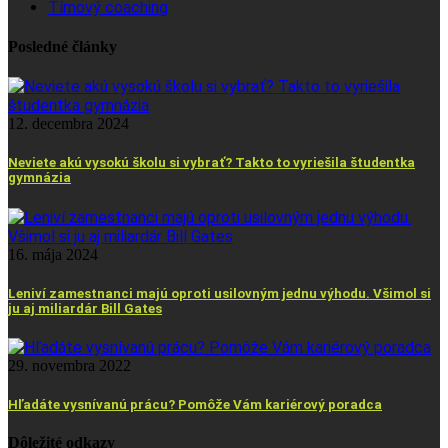
Tímový coaching
Posledné články
12. decembra 2024
Neviete akú vysokú školu si vybrať? Takto to vyriešila študentka
gymnázia
16. mája 2024
Leniví zamestnanci majú oproti usilovným jednu výhodu. Všimol si
ju aj miliardár Bill Gates
29. novembra 2022
Hľadáte vysnívanú prácu? Pomôže Vám kariérový poradca
Dôležité odkazy