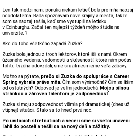
Len tak medzi nami, ponuka niekam letieť bola pre mňa naozaj
neodolateľná. Rada spoznávam nové krajiny a mestá, takže
som sa naozaj tešila, keď sme vystúpili na letisku
v Edinburghu. Začal ten najlepší týždeň môjho štúdia na
univerzite. ?
Ako do toho všetkého zapadá Zuzka?
Zuzka bola jednou z troch lektorov, ktoré išli s nami. Okrem
úžasného vedenia, vedomostí a skúseností, ktoré nám počas
tohto týždňa odovzdali, sme si užili nesmierne veľa zábavy.
Možno sa pýtate,
prečo si Zuzka do spolupráce s Career
Spring vybrala práve mňa
. Čím som výnimočná? Čím sa líšim
od ostatných? Odpoveď je veľmi jednoduchá.
Mojou silnou
stránkou a zároveň talentom je zodpovednosť.
Zuzka si moju zodpovednosť všimla pri dramatickej (dnes už
vtipnej) situácii. Stalo sa to hneď prvú noc.
Po uvítacích stretnutiach a večeri sme si všetci unavení
ľahli do postelí a tešili sa na nový deň a zážitky.