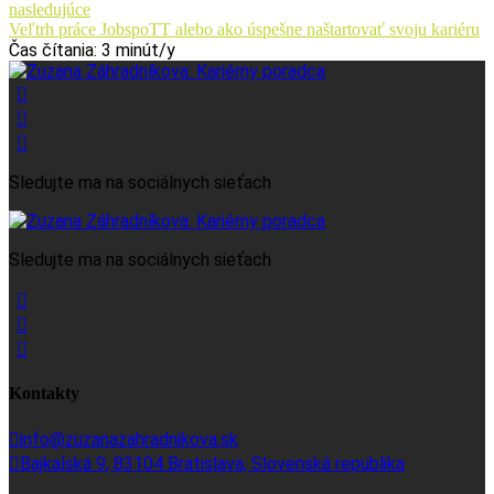
nasledujúce
Veľtrh práce JobspoTT alebo ako úspešne naštartovať svoju kariéru
Čas čítania:
3
minút/y
Sledujte ma na sociálnych sieťach
Sledujte ma na sociálnych sieťach
Kontakty
info@zuzanazahradnikova.sk
Bajkalská 9, 83104 Bratislava, Slovenská republika