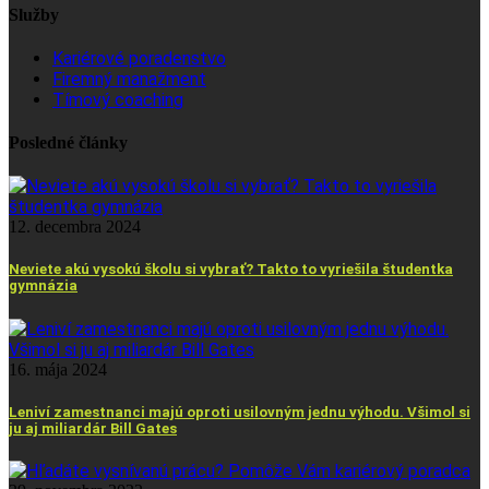
Služby
Kariérové poradenstvo
Firemný manažment
Tímový coaching
Posledné články
12. decembra 2024
Neviete akú vysokú školu si vybrať? Takto to vyriešila študentka
gymnázia
16. mája 2024
Leniví zamestnanci majú oproti usilovným jednu výhodu. Všimol si
ju aj miliardár Bill Gates