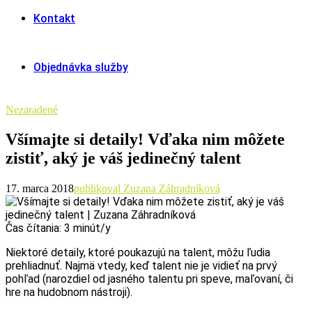
Kontakt
Objednávka služby
Nezaradené
Všímajte si detaily! Vďaka nim môžete
zistiť, aký je váš jedinečný talent
17. marca 2018
publikoval Zuzana Záhradníková
Čas čítania:
3
minút/y
Niektoré detaily, ktoré poukazujú na talent, môžu ľudia
prehliadnuť. Najmä vtedy, keď talent nie je vidieť na prvý
pohľad (narozdiel od jasného talentu pri speve, maľovaní, či
hre na hudobnom nástroji).