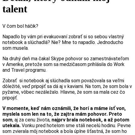
talent
V čom bol háčik?
Napadlo by vám pri evakuovaní zobrať si so sebou vlastný
notebook a slúchadlá? Nie? Mne to napadlo. Jednoducho
som musela.
Na druhý deň ma čakal Skype pohovor so zamestnávateľom
v Amerike, pretože som sa medzičasom prihlásila do Work
and Travel programu.
Zobrať si notebook aj slúchadla som považovala sa veľmi
dôležité, veď pripojiť sa dá aj v kaviarni. Na tom, že som bola v
pyžame, vôbec nezáležalo. Hlavne, že som sa mala cez čo
pripojiť.
V momente, keď nám oznámili, že horí a máme ísť von,
myslela som len na to, že zajtra mám pohovor. P
reto
som
, aj za cenu života,
najprv brala notebook, a až potom
utekala.
Vonku pred hotelom sme stáli necelú hodinu. Pevne
som zvierala môj notebook a bola úplne šťastná, že som ho