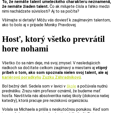
To, že nemáte talent umeleckého charakteru neznamená,
že nemáte žiaden talent.
Čo ak milujete čísla a ľahko medzi
nimi nachádzate súvislosti? Aj to sa počíta?
Všímajte si detaily! Môžu vás doviesť k zaujímavým talentom,
ako to bolo aj v prípade Moniky Pravdovej.
Hosť, ktorý všetko prevrátil
hore nohami
Všetko čo sa nám deje, má svoj zmysel. V nasledujúcich
riadkoch sa dočítate celkom zaujímavý a miestami aj
vtipný
príbeh o tom, ako som spoznala nielen svoj talent, ale aj
kariérovú poradkyňu
Zuzku Záhradníkovú
.
Bol bežný deň. Sedela som v lavici v
škole
a počúvala nudnú
prednášku. Zrazu nám profesor oznámil, že budeme mať
hosťa. Navštívila nás absolventka našej školy (dokonca našej
katedry), ktorá pracuje pre neziskovú organizáciu.
Volala sa Michaela a prišla s neskutočnou ponukou. Keď som