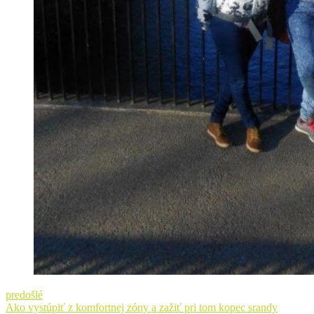
predošlé
Ako vystúpiť z komfortnej zóny a zažiť pri tom kopec srandy